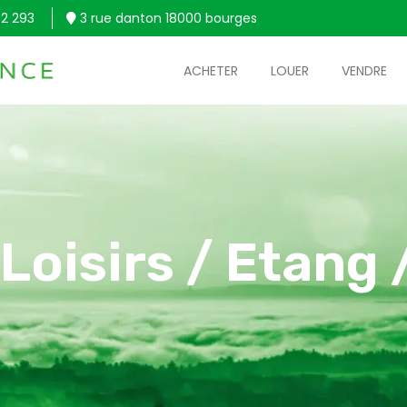
2 293
3 rue danton 18000 bourges
ACHETER
LOUER
VENDRE
 Loisirs / Etang 