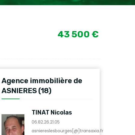
43 500 €
Agence immobilière de
ASNIERES (18)
TINAT Nicolas
06.82.26.21.05
asniereslesbourges[@]transaxia.fr