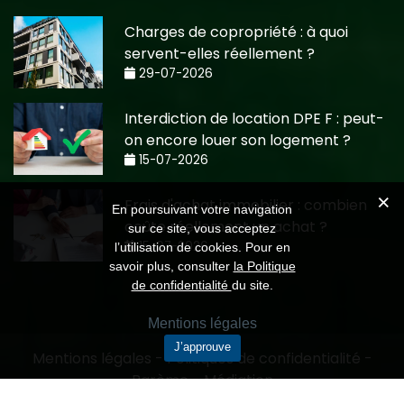
Charges de copropriété : à quoi
servent-elles réellement ?
29-07-2026
Interdiction de location DPE F : peut-
on encore louer son logement ?
15-07-2026
Frais d'achat immobilier : combien
En poursuivant votre navigation
coûte réellement un achat ?
sur ce site, vous acceptez
15-07-2026
l’utilisation de cookies. Pour en
savoir plus, consulter
la Politique
de confidentialité
du site.
Mentions légales
J’approuve
Mentions légales
-
Politiques de confidentialité
-
Barème
-
Médiation