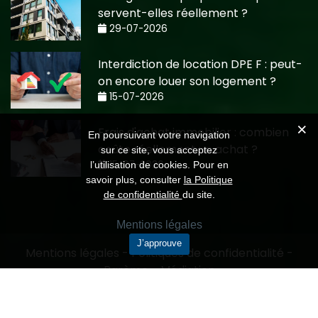
servent-elles réellement ?
29-07-2026
Interdiction de location DPE F : peut-
on encore louer son logement ?
15-07-2026
Frais d'achat immobilier : combien
En poursuivant votre navigation
coûte réellement un achat ?
sur ce site, vous acceptez
15-07-2026
l’utilisation de cookies. Pour en
savoir plus, consulter
la Politique
de confidentialité
du site.
Mentions légales
J’approuve
Mentions légales
-
Politiques de confidentialité
-
Barème
-
Médiation
Création CMRP