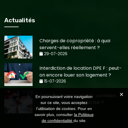
Actualités
Charges de copropriété : à quoi
servent-elles réellement ?
29-07-2026
Interdiction de location DPE F : peut-
on encore louer son logement ?
15-07-2026
Frais d'achat immobilier : combien
En poursuivant votre navigation
coûte réellement un achat ?
sur ce site, vous acceptez
15-07-2026
l’utilisation de cookies. Pour en
savoir plus, consulter
la Politique
de confidentialité
du site.