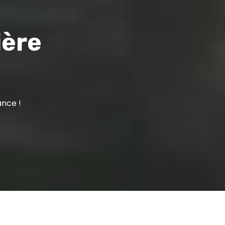
ière
ance !