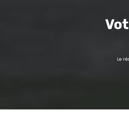
Vot
Le ré