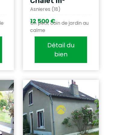
Chalet m²
Asnieres (18)
12 500 €
de
Un petit coin de jardin au
calme
Détail du
bien