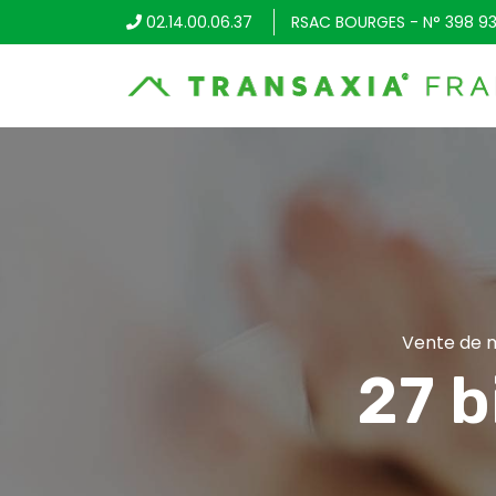
02.14.00.06.37
RSAC BOURGES - N° 398 93
Vente de m
27 b