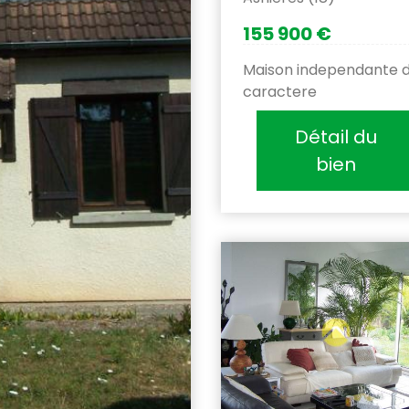
155 900 €
Maison independante 
caractere
Détail du
bien