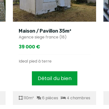
illon 35m²
Maison / Pavillon 11
ance (18)
Asnieres (18)
218 500 €
re
Maison lumineuse belle r
il du bien
Détail du bi
ièces
4 chambres
110m²
6 pièces