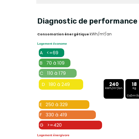
Diagnostic de performance 
kWh/m²/an
Consomation énergétique
Logement économe
A <=69
B 70 à 109
C 110 à 179
D 180 à 249
240
18
kWh/m²/an
Kg
Co2m²/
E 250 à 329
F 330 à 419
G >=420
Logement énergivore