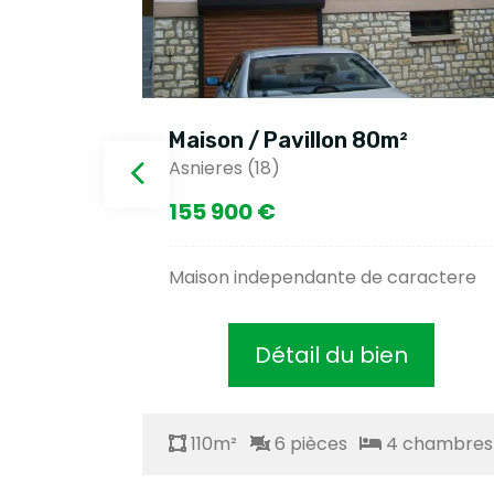
n / Pavillon 80m²
Maison / Pav
es (18)
Agence siege fr
900 €
39 000 €
n independante de caractere
Ideal pied à ter
Détail du bien
Déta
m²
6 pièces
4 chambres
110m²
6 p