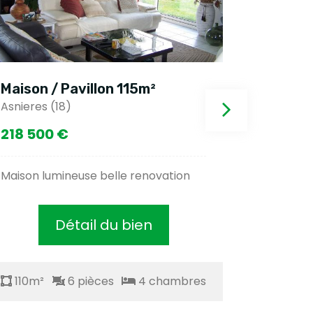
5m²
Maison / Pavillon 111m²
Asnieres (18)
169 500 €
enovation
Maison lumineuse independante
en
Détail du bien
4 chambres
110m²
6 pièces
4 chambr