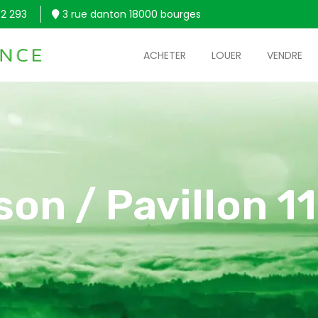
2 293
3 rue danton 18000 bourges
ACHETER
LOUER
VENDRE
son / Pavillon 1