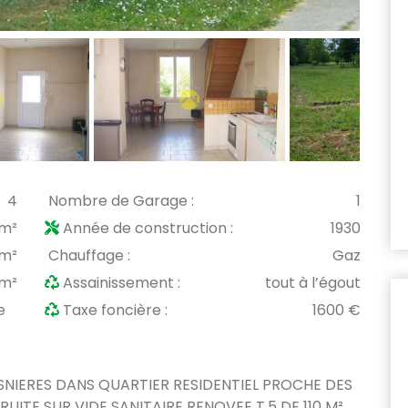
4
Nombre de Garage :
1
 m²
Année de construction :
1930
 m²
Chauffage :
Gaz
 m²
Assainissement :
tout à l’égout
e
Taxe foncière :
1600 €
ASNIERES DANS QUARTIER RESIDENTIEL PROCHE DES
ITE SUR VIDE SANITAIRE RENOVEE T.5 DE 110 M²