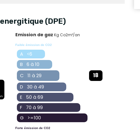
energitique (DPE)
Emission de gaz
Kg Co2m²/an
Faible émission de CO2
A <6
B 6 à 10
18
C 11 à 29
D 30 à 49
E 50 à 69
an
F 70 à 99
G >=100
Forte émission de CO2