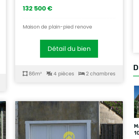
132 500 €
Maison de plain-pied renove
Détail du bien
D
86m²
4 pièces
2 chambres
Ma
1