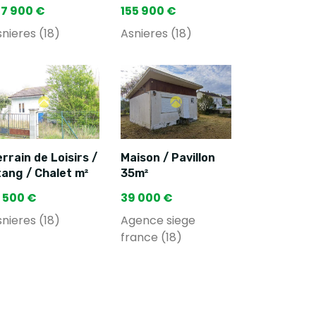
47 900 €
155 900 €
nieres (18)
Asnieres (18)
rrain de Loisirs /
Maison / Pavillon
tang / Chalet m²
35m²
2 500 €
39 000 €
nieres (18)
Agence siege
france (18)