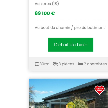
Asnieres (18)
89 100 €
Au bout du chemin / pro du batiment
Détail du bien
30m²
3 pièces
2 chambres