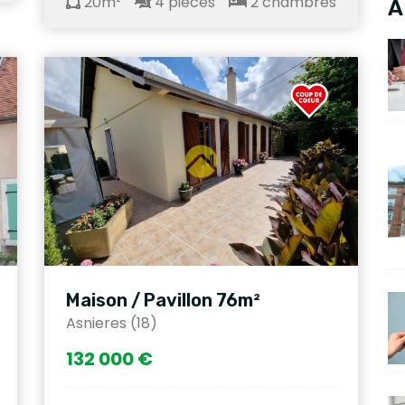
20m²
4 pièces
2 chambres
A
Maison / Pavillon 76m²
Asnieres (18)
132 000 €