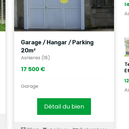
1
As
Garage / Hangar / Parking
20m²
Asnieres (18)
Te
17 500 €
E
1
Garage
As
Détail du bien