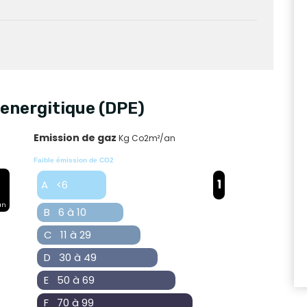
energitique (DPE)
Emission de gaz
Kg Co2m²/an
Faible émission de CO2
1
A <6
an
B 6 à 10
C 11 à 29
D 30 à 49
E 50 à 69
F 70 à 99