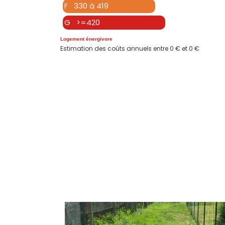
F 330 à 419
G >=420
Logement énergivore
Estimation des coûts annuels entre 0 € et 0 €