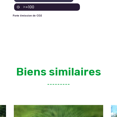
G >=100
Forte émission de CO2
Biens similaires