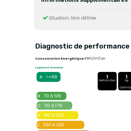
Situation: Non définie
Diagnostic de performance 
kWh/m²/an
Consomation énergétique
Logement économe
A <=69
1
1
kWh/m²/an
Kg
Co2m²/
B 70 à 109
C 110 à 179
D 180 à 249
E 250 à 329