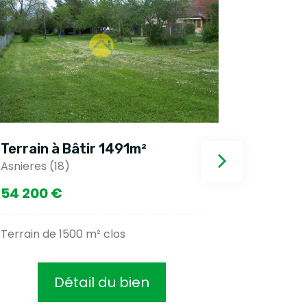
Terrain à Bâtir 1491m²
Terrain
Asnieres (18)
Agence si
54 200 €
19 000 
Terrain de 1500 m² clos
Amoureux
Détail du bien