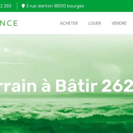
2 293
3 rue danton 18000 bourges
ACHETER
LOUER
VENDRE
rrain à Bâtir 26