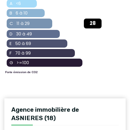
A <6
B 6 à 10
28
C 11 à 29
D 30 à 49
E 50 à 69
F 70 à 99
G >=100
Forte émission de CO2
Agence immobilière de
ASNIERES (18)