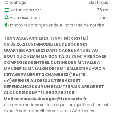
Chauffage :
Electrique
Surface carrez :
75 m²
Assainissement :
sans
Honoraires charge vendeur, hors frais de notaire
TRANSAXIA ASNIERES, TINAT Nicolas (EI)
06.82.26.21.05 IMMOBILIERE DE BOURGES
QUARTIER ASNIERES DANS CADRE NATURE AU
BOUT DU CHEMIN MAISON T.3 DE 75 M² A RENOVER
COMPOSEE DE ENTREE,CUISINE DE 9 M²,SALLE A
MANGER 12 M²,SALON DE 15 M²,SALLE D'EAU+WC A
L'ETAGE PALIER ET 2 CHAMBRES (15 et 15
m²)GRENIER AU DESSUS.TERRASSE ET
DEPENDANCES SUR UN BEAU TERRAIN ARBORE ET
CLOS DE 1500 M²TEL:06 82 26 21 05
Mail:asniereslesbourges@transaxia.fr
« Les informations sur les risques auxquels ce bien est
exposé sont disponibles sur le site Géorisques