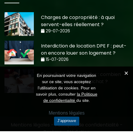
Charges de copropriété : à quoi
servent-elles réellement ?
29-07-2026
Interdiction de location DPE F : peut-
on encore louer son logement ?
15-07-2026
Frais d'achat immobilier : combien
En poursuivant votre navigation
coûte réellement un achat ?
sur ce site, vous acceptez
15-07-2026
l’utilisation de cookies. Pour en
savoir plus, consulter
la Politique
de confidentialité
du site.
Mentions légales
J’approuve
Mentions légales
-
Politiques de confidentialité
-
Barème
-
Médiation