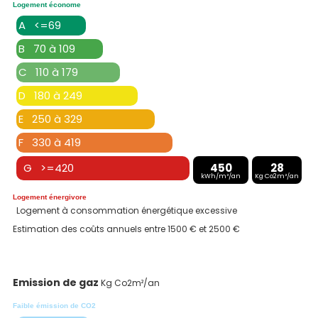
Logement économe
A <=69
B 70 à 109
C 110 à 179
D 180 à 249
E 250 à 329
F 330 à 419
G >=420
450
28
kWh/m²/an
Kg Co2m²/an
Logement énergivore
Logement à consommation énergétique excessive
Estimation des coûts annuels entre 1500 € et 2500 €
Emission de gaz
Kg Co2m²/an
Faible émission de CO2