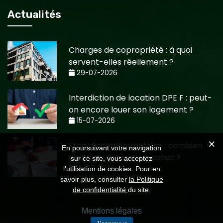
Actualités
Charges de copropriété : à quoi
servent-elles réellement ?
29-07-2026
Interdiction de location DPE F : peut-
on encore louer son logement ?
15-07-2026
Frais d'achat immobilier : combien
En poursuivant votre navigation
coûte réellement un achat ?
sur ce site, vous acceptez
15-07-2026
l’utilisation de cookies. Pour en
savoir plus, consulter
la Politique
de confidentialité
du site.
Mentions légales